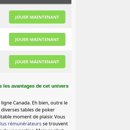
JOUER MAINTENANT
JOUER MAINTENANT
JOUER MAINTENANT
s les avantages de cet univers
ligne Canada. Eh bien, outre le
s diverses tables de poker
ritable moment de plaisir. Vous
 plus rémunérateurs
se trouvent