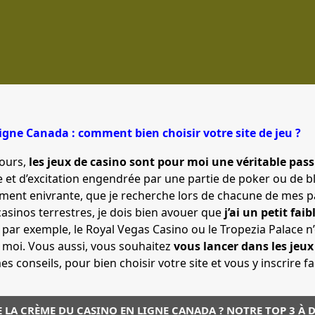
a
igne Canada : comment bien choisir votre site de jeu ?
jours,
les jeux de casino sont pour moi une véritable pas
e et d’excitation engendrée par une partie de poker ou de b
ement enivrante, que je recherche lors de chacune de mes pa
 casinos terrestres, je dois bien avouer que
j’ai un petit fai
y par exemple, le Royal Vegas Casino ou le Tropezia Palace 
 moi. Vous aussi, vous souhaitez
vous lancer dans les jeux
es conseils, pour bien choisir votre site et vous y inscrire f
E LA CRÈME DU CASINO EN LIGNE CANADA ? NOTRE TOP 3 À 