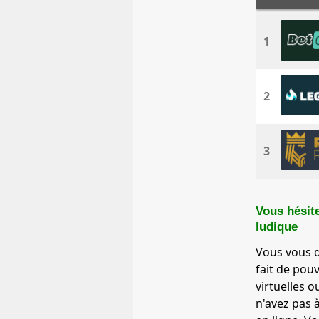
1
2
3
Vous hésite
ludique
Vous vous d
fait de pou
virtuelles o
n'avez pas à