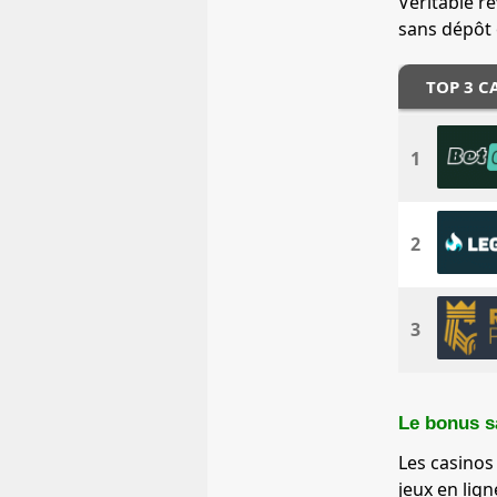
Véritable r
sans dépôt 
TOP 3 C
1
2
3
Le bonus s
Les casinos
jeux en lig