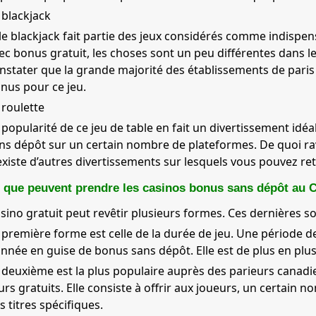
 blackjack
 le blackjack fait partie des jeux considérés comme indispe
ec bonus gratuit, les choses sont un peu différentes dans les 
nstater que la grande majorité des établissements de paris 
nus pour ce jeu.
 roulette
 popularité de ce jeu de table en fait un divertissement idéa
ns dépôt sur un certain nombre de plateformes. De quoi ravi
 existe d’autres divertissements sur lesquels vous pouvez ret
 que peuvent prendre les casinos bonus sans dépôt au 
sino gratuit peut revêtir plusieurs formes. Ces dernières s
 première forme est celle de la durée de jeu. Une période de
nnée en guise de bonus sans dépôt. Elle est de plus en plus
 deuxième est la plus populaire auprès des parieurs canadien
urs gratuits. Elle consiste à offrir aux joueurs, un certain 
s titres spécifiques.