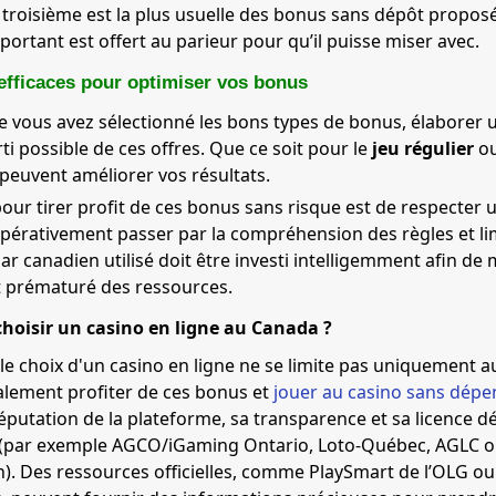
 troisième est la plus usuelle des bonus sans dépôt propo
portant est offert au parieur pour qu’il puisse miser avec.
 efficaces pour optimiser vos bonus
e vous avez sélectionné les bons types de bonus, élaborer u
ti possible de ces offres. Que ce soit pour le
jeu régulier
ou
peuvent améliorer vos résultats.
 pour tirer profit de ces bonus sans risque est de respecte
mpérativement passer par la compréhension des règles et li
r canadien utilisé doit être investi intelligemment afin de 
 prématuré des ressources.
oisir un casino en ligne au Canada ?
le choix d'un casino en ligne ne se limite pas uniquement 
lement profiter de ces bonus et
jouer au casino sans dépe
éputation de la plateforme, sa transparence et sa licence dé
e (par exemple AGCO/iGaming Ontario, Loto‑Québec, AGLC
. Des ressources officielles, comme PlaySmart de l’OLG ou 